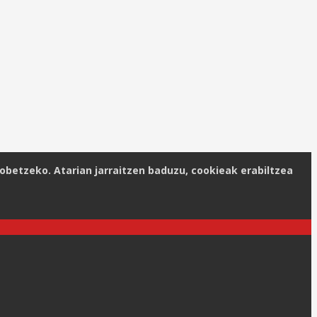
obetzeko. Atarian jarraitzen baduzu, cookieak erabiltzea