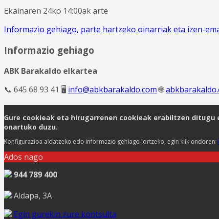
Ekainaren 24ko 14:00ak arte
Informazio gehiago, parte hartzeko oinarriak eta izen-em
Informazio gehiago
ABK Barakaldo elkartea
📞 645 68 93 41 🖥️
info@abkbarakaldo.com
🌐
abkbarakaldo
Gure cookieak eta hirugarrenen cookieak erabiltzen ditugu e
onartuko duzu.
Konfigurazioa aldatzeko edo informazio gehiago lortzeko, egin klik ondoren:
Ados nago
944 789 400
Aldapa, 3A
Egin gurekin zure kontsulta