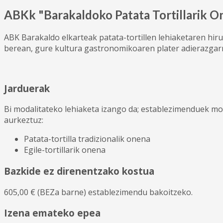
ABKk "Barakaldoko Patata Tortillarik One
ABK Barakaldo elkarteak patata-tortillen lehiaketaren hiru
berean, gure kultura gastronomikoaren plater adierazgarr
Jarduerak
Bi modalitateko lehiaketa izango da; establezimenduek mod
aurkeztuz:
Patata-tortilla tradizionalik onena
Egile-tortillarik onena
Bazkide ez direnentzako kostua
605,00 € (BEZa barne) establezimendu bakoitzeko.
Izena emateko epea