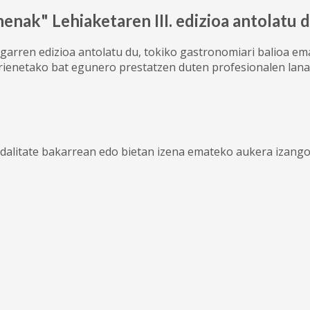
nak" Lehiaketaren III. edizioa antolatu 
garren edizioa antolatu du, tokiko gastronomiari balioa ema
ienetako bat egunero prestatzen duten profesionalen lana 
alitate bakarrean edo bietan izena emateko aukera izango d