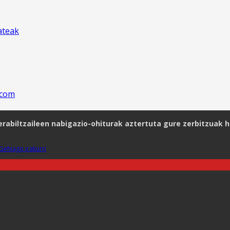
ateak
.com
rabiltzaileen nabigazio-ohiturak aztertuta gure zerbitzuak h
Gehiago irakurri