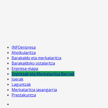
INFOenpresa
Aholkularitza
Barakaldo eta merkataritza
Barakaldoko ostalaritza
Enpresa-mapa
Enpresak eta Merkataritza Berriak
Joerak
Laguntzak
Merkataritza jasangarria
Prestakuntza