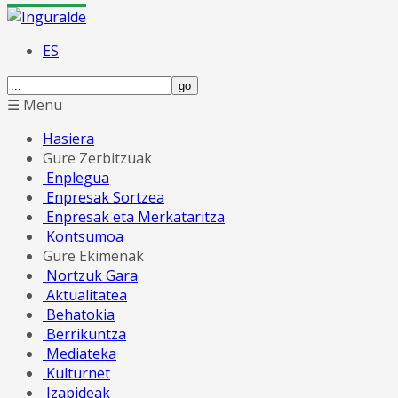
ES
☰ Menu
Hasiera
Gure Zerbitzuak
Enplegua
Enpresak Sortzea
Enpresak eta Merkataritza
Kontsumoa
Gure Ekimenak
Nortzuk Gara
Aktualitatea
Behatokia
Berrikuntza
Mediateka
Kulturnet
Izapideak