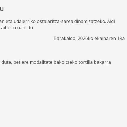
du
n eta udalerriko ostalaritza-sarea dinamizatzeko. Aldi
aitortu nahi du.
Barakaldo, 2026ko ekainaren 19a
ute, betiere modalitate bakoitzeko tortilla bakarra