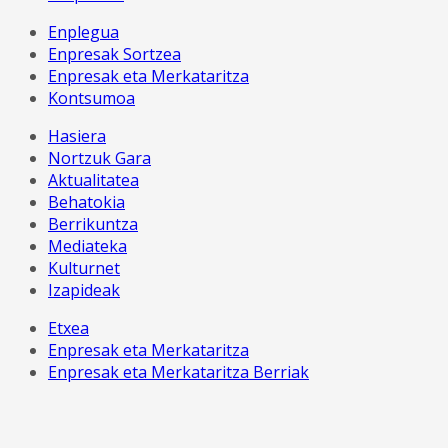
Enplegua
Enpresak Sortzea
Enpresak eta Merkataritza
Kontsumoa
Hasiera
Nortzuk Gara
Aktualitatea
Behatokia
Berrikuntza
Mediateka
Kulturnet
Izapideak
Etxea
Enpresak eta Merkataritza
Enpresak eta Merkataritza Berriak