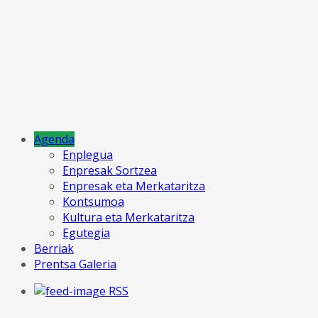
Agenda
Enplegua
Enpresak Sortzea
Enpresak eta Merkataritza
Kontsumoa
Kultura eta Merkataritza
Egutegia
Berriak
Prentsa Galeria
RSS