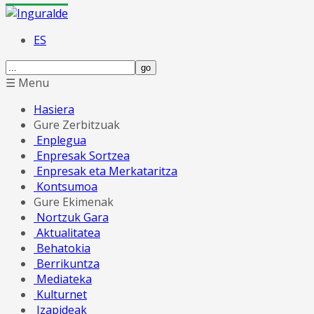
ES
☰ Menu
Hasiera
Gure Zerbitzuak
Enplegua
Enpresak Sortzea
Enpresak eta Merkataritza
Kontsumoa
Gure Ekimenak
Nortzuk Gara
Aktualitatea
Behatokia
Berrikuntza
Mediateka
Kulturnet
Izapideak