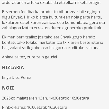
arduradunen arteko eztabaida eta elkarrizketa eragin.
Bezeroen feedbacka produktu bihurtzeaz hitz egingo
digu Enyak, Hiriko bizitza kulturalean nola parte hartu,
lokalaren estetikaren zaintza, edo komunitatea gero eta
zabalagoa izatea errazten duten eguneroko praktikak.
Ekimen berritzailez jositako eta Enyak gogo handiz
kontatutako tokiko merkataritza txikiaren beste istorio
bat, zalantzarik gabe oso bizigarria irudituko zaizuna.
Anima zaitez, zure zain gaude!
HIZLARIA
Enya Diez Pérez
NOIZ
2026ko maiatzaren 13an, 14:30etatik 16:30etara
Pintxo-kafea: 16:00etatik 16:30etara