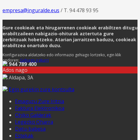
empresa@inguralde.eus
/ T. 94 478 93 95
Gure cookieak eta hirugarrenen cookieak erabiltzen ditugu
erabiltzaileen nabigazio-ohiturak aztertuta gure
zerbitzuak hobetzeko. Atarian jarraitzen baduzu, cookieak
erabiltzea onartuko duzu.
Konfigurazioa aldatzeko edo informazio gehiago lortzeko, egin klik
ondoren:
Gehiago irakurri
944 789 400
Ados nago
Aldapa, 3A
Egin gurekin zure kontsulta
Emaguzu Zure Iritzia
Faktura Elektronikoa
Ohiko Galderak
Legezko Oharra
Datu-babesa
Estekak