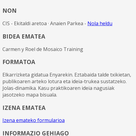
NON
CIS - Ekitaldi aretoa · Anaien Parkea -
Nola heldu
BIDEA EMATEA
Carmen y Roel de Mosaico Training
FORMATOA
Elkarrizketa gidatua Enyarekin. Eztabaida talde txikietan,
publikoaren arteko lotura eta ideia-trukea sustatzeko.
Jolas-dinamika. Kasu praktikoaren ideia nagusiak
jasotzeko mapa bisuala.
IZENA EMATEA
Izena emateko formularioa
INFORMAZIO GEHIAGO