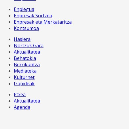
Enplegua
Enpresak Sortzea
Enpresak eta Merkataritza
Kontsumoa
Hasiera
Nortzuk Gara
Aktualitatea
Behatokia
Berrikuntza
Mediateka
Kulturnet
Izapideak
Etxea
Aktualitatea
Agenda