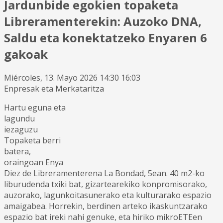
Jardunbide egokien topaketa
Libreramenterekin: Auzoko DNA,
Saldu eta konektatzeko Enyaren 6
gakoak
Miércoles, 13. Mayo 2026 14:30 16:03
Enpresak eta Merkataritza
Hartu eguna eta
lagundu
iezaguzu
Topaketa berri
batera,
oraingoan Enya
Diez de Libreramenterena La Bondad, 5ean. 40 m2-ko
liburudenda txiki bat, gizartearekiko konpromisorako,
auzorako, lagunkoitasunerako eta kulturarako espazio
amaigabea. Horrekin, berdinen arteko ikaskuntzarako
espazio bat ireki nahi genuke, eta hiriko mikroETEen